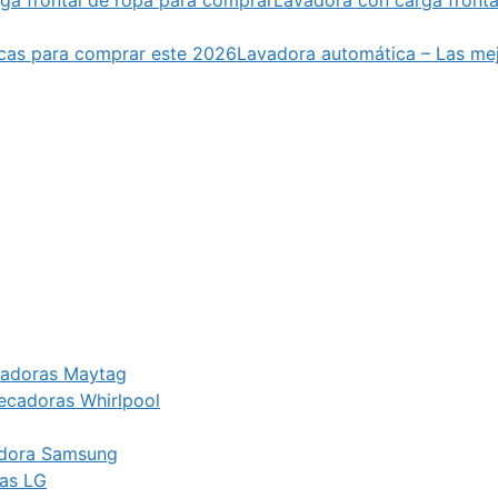
Lavadora automática – Las me
cadoras Maytag
ecadoras Whirlpool
adora Samsung
ras LG